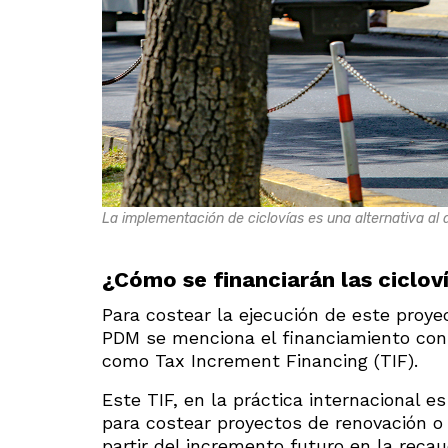
La implementación de ciclovías es una alternativa al 
¿Cómo se financiarán las ciclov
Para costear la ejecución de este proy
PDM se menciona el financiamiento con 
como Tax Increment Financing (TIF).
Este TIF, en la práctica internacional 
para costear proyectos de renovación o 
partir del incremento futuro en la reca