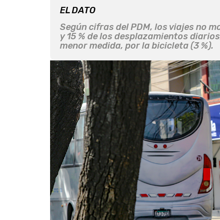
EL DATO
Según cifras del PDM, los viajes no m
y 15 % de los desplazamientos diarios
menor medida, por la bicicleta (3 %).