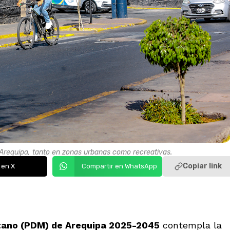
 Arequipa, tanto en zonas urbanas como recreativas.
Copiar link
 en X
Compartir en WhatsApp
itano (PDM) de Arequipa 2025-2045
contempla la