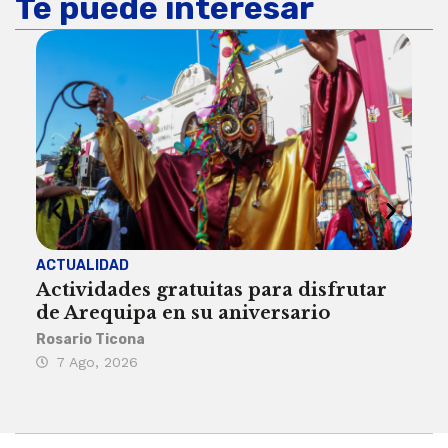
Te puede interesar
ACTUALIDAD
INST
Actividades gratuitas para disfrutar
Per
de Arequipa en su aniversario
no 
Rosario Ticona
Reda
7 Ago, 2026
7 