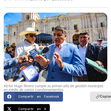
Víctor Hugo Rivera cumple su primer año de gestión municipal,
en medio de varios cuestionamientos.
Copiar
Compartir en Facebook
Compartir en X