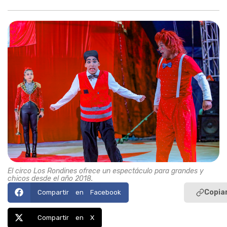
El circo Los Rondines ofrece un espectáculo para grandes y
chicos desde el año 2018.
Copiar
Compartir en Facebook
Compartir en X