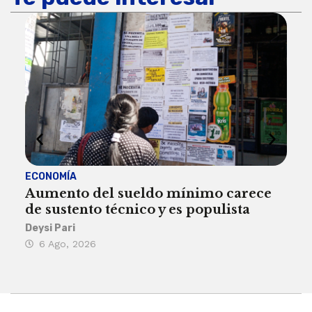
ECONOMÍA
ACT
Aumento del sueldo mínimo carece
¿Sa
de sustento técnico y es populista
sie
his
Deysi Pari
6 Ago, 2026
Rosa
6 