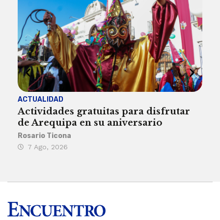
ACTUALIDAD
INST
Actividades gratuitas para disfrutar
Per
de Arequipa en su aniversario
no 
Rosario Ticona
Reda
7 Ago, 2026
7 