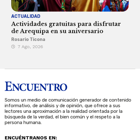
ACTUALIDAD
INST
Actividades gratuitas para disfrutar
Per
de Arequipa en su aniversario
no 
Rosario Ticona
Reda
7 Ago, 2026
7 
Somos un medio de comunicación generador de contenido
informativo, de análisis y de opinión, que ofrece a sus
lectores una aproximación a la realidad orientada por la
búsqueda de la verdad, el bien común y el respeto a la
persona humana.
ENCUÉNTRANOS EN: