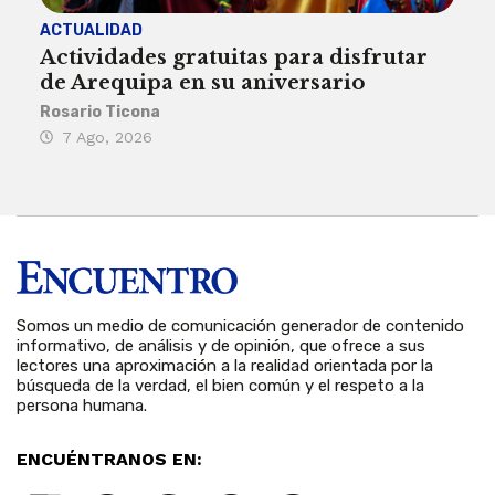
ACTUALIDAD
INST
Actividades gratuitas para disfrutar
Per
de Arequipa en su aniversario
no 
Rosario Ticona
Reda
7 Ago, 2026
7 
Somos un medio de comunicación generador de contenido
informativo, de análisis y de opinión, que ofrece a sus
lectores una aproximación a la realidad orientada por la
búsqueda de la verdad, el bien común y el respeto a la
persona humana.
ENCUÉNTRANOS EN: