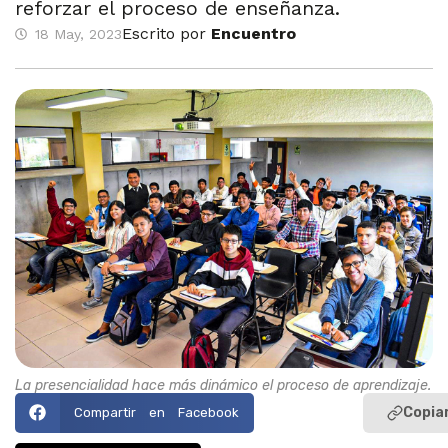
reforzar el proceso de enseñanza.
Escrito por
Encuentro
18 May, 2023
La presencialidad hace más dinámico el proceso de aprendizaje.
Copiar
Compartir en Facebook