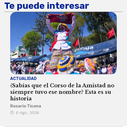
Te puede interesar
ACTUALIDAD
ACT
¿Sabías que el Corso de la Amistad no
Are
siempre tuvo ese nombre? Esta es su
deb
historia
Reda
Rosario Ticona
5 
6 Ago, 2026