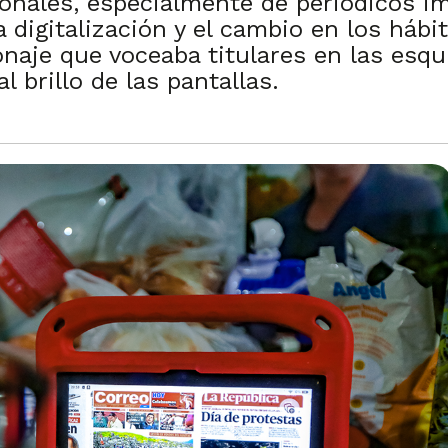
onales, especialmente de periódicos im
 digitalización y el cambio en los hábi
sonaje que voceaba titulares en las esq
 brillo de las pantallas.