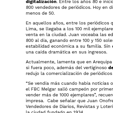
digitalización
. Entre los años 80 e inic
800 vendedores de periódicos. Hoy en dí
menos de 50.
En aquellos años, entre los periódicos 
Lima, se llegaba a los 100 mil ejemplare
venta en la ciudad. Juan voceaba las edi
800 al día, ganando entre 100 y 150 sol
estabilidad económica a su familia. Sin
una caída dramática en sus ingresos.
Actualmente, lamenta que en Arequipa s
si fuera poco, además del vertiginoso
de
redujo la comercialización de periódicos 
“Se vendía más cuando había noticias o 
el FBC Melgar salió campeón por primer
vender más de 1000 ejemplares”, recuerd
impresa. Cabe señalar que Juan Onofre 
Vendedores de Diarios, Revistas y Loter
la ciudad fundado en 1934.