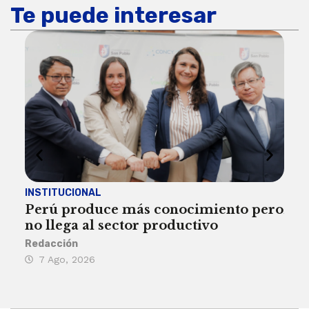
Te puede interesar
INSTITUCIONAL
ECO
Perú produce más conocimiento pero
Aum
no llega al sector productivo
de 
Redacción
Deys
7 Ago, 2026
6 