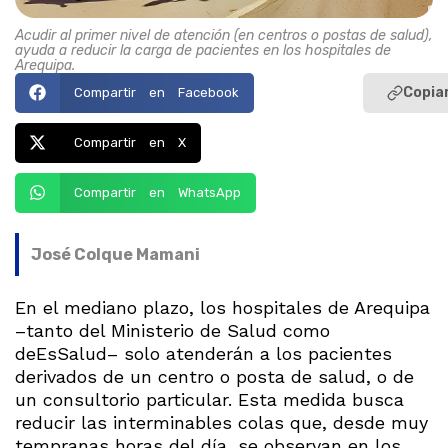
Acudir al primer nivel de atención (en centros o postas de salud),
ayuda a reducir la carga de pacientes en los hospitales de
Arequipa.
Copiar
Compartir en Facebook
Compartir en X
Compartir en WhatsApp
José Colque Mamani
En el mediano plazo, los hospitales de Arequipa
–tanto del Ministerio de Salud como
deEsSalud– solo atenderán a los pacientes
derivados de un centro o posta de salud, o de
un consultorio particular. Esta medida busca
reducir las interminables colas que, desde muy
tempranas horas del día, se observan en los