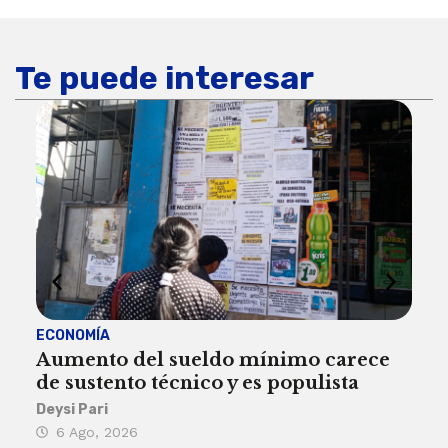
Te puede interesar
ECONOMÍA
ACT
Aumento del sueldo mínimo carece
¿Sa
de sustento técnico y es populista
sie
his
Deysi Pari
6 Ago, 2026
Rosa