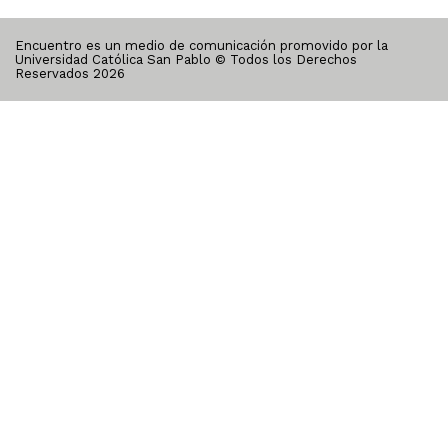
Encuentro es un medio de comunicación promovido por la
Universidad Católica San Pablo © Todos los Derechos
Reservados
2026