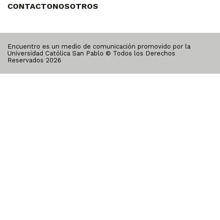
CONTACTO
NOSOTROS
Encuentro es un medio de comunicación promovido por la
Universidad Católica San Pablo © Todos los Derechos
Reservados
2026