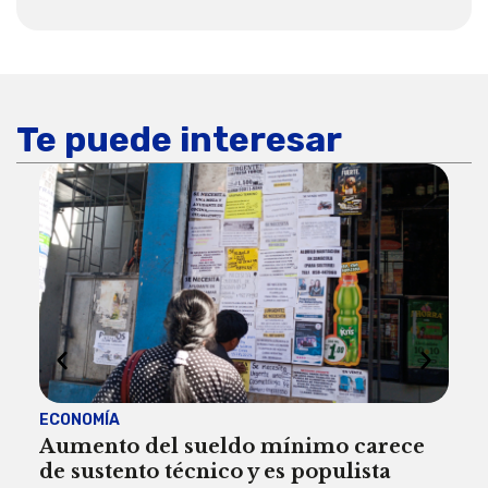
Te puede interesar
ECONOMÍA
ACT
Aumento del sueldo mínimo carece
¿Sa
de sustento técnico y es populista
sie