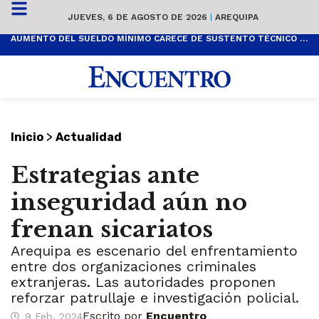
JUEVES, 6 DE AGOSTO DE 2026
|
AREQUIPA
AUMENTO DEL SUELDO MÍNIMO CARECE DE SUSTENTO TÉCNICO Y ES POPULISTA
>
Inicio
Actualidad
Estrategias ante
inseguridad aún no
frenan sicariatos
Arequipa es escenario del enfrentamiento
entre dos organizaciones criminales
extranjeras. Las autoridades proponen
reforzar patrullaje e investigación policial.
Escrito por
Encuentro
9 Feb, 2024