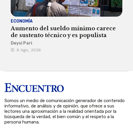
ECONOMÍA
ACT
Aumento del sueldo mínimo carece
¿Sa
de sustento técnico y es populista
sie
his
Deysi Pari
6 Ago, 2026
Rosa
6 
Somos un medio de comunicación generador de contenido
informativo, de análisis y de opinión, que ofrece a sus
lectores una aproximación a la realidad orientada por la
búsqueda de la verdad, el bien común y el respeto a la
persona humana.