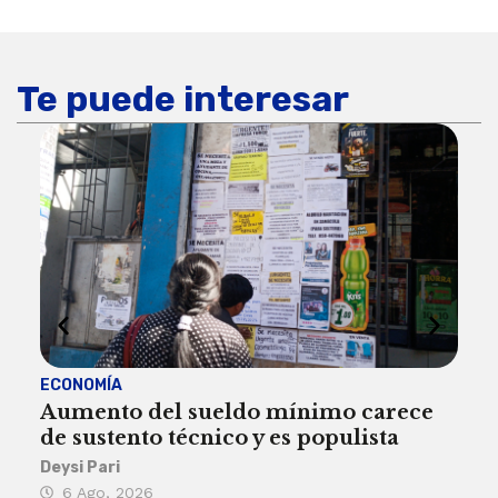
Te puede interesar
ECONOMÍA
ACT
Aumento del sueldo mínimo carece
¿Sa
de sustento técnico y es populista
sie
his
Deysi Pari
6 Ago, 2026
Rosa