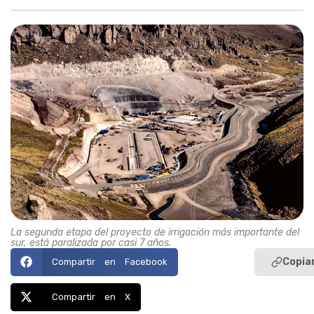
La segunda etapa del proyecto de irrigación más importante del
sur, está paralizada por casi 7 años.
Copiar
Compartir en Facebook
Compartir en X