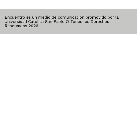
Encuentro es un medio de comunicación promovido por la
Universidad Católica San Pablo © Todos los Derechos
Reservados
2026