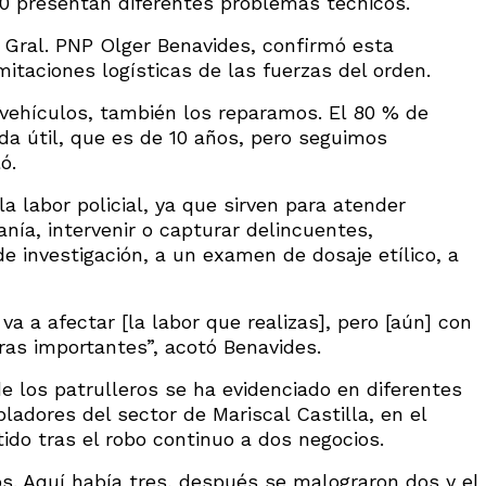
40 presentan diferentes problemas técnicos.
a, Gral. PNP Olger Benavides, confirmó esta
mitaciones logísticas de las fuerzas del orden.
vehículos, también los reparamos. El 80 % de
ida útil, que es de 10 años, pero seguimos
ó.
a labor policial, ya que sirven para atender
anía, intervenir o capturar delincuentes,
e investigación, a un examen de dosaje etílico, a
va a afectar [la labor que realizas], pero [aún] con
ras importantes”, acotó Benavides.
e los patrulleros se ha evidenciado en diferentes
ladores del sector de Mariscal Castilla, en el
tido tras el robo continuo a dos negocios.
s. Aquí había tres, después se malograron dos y el