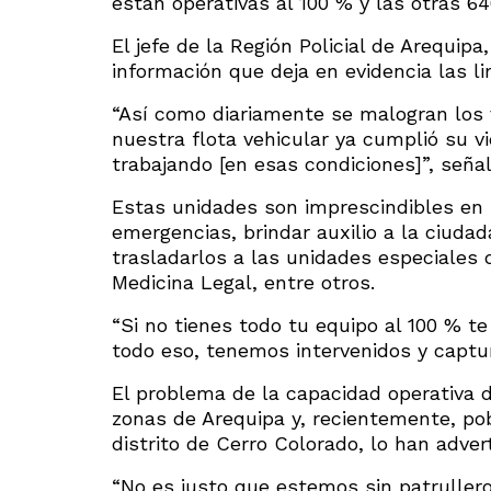
están operativas al 100 % y las otras 6
El jefe de la Región Policial de Arequip
información que deja en evidencia las li
“Así como diariamente se malogran los 
nuestra flota vehicular ya cumplió su v
trabajando [en esas condiciones]”, señal
Estas unidades son imprescindibles en l
emergencias, brindar auxilio a la ciudad
trasladarlos a las unidades especiales d
Medicina Legal, entre otros.
“Si no tienes todo tu equipo al 100 % te 
todo eso, tenemos intervenidos y captu
El problema de la capacidad operativa d
zonas de Arequipa y, recientemente, pob
distrito de Cerro Colorado, lo han adver
“No es justo que estemos sin patrullero