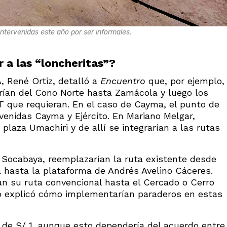
intervenidas este año por ser informales.
r a las “loncheritas”?
, René Ortiz, detalló a
Encuentro
que, por ejemplo,
rían del Cono Norte hasta Zamácola y luego los
SIT que requieran. En el caso de Cayma, el punto de
avenidas Cayma y Ejército. En Mariano Melgar,
 plaza Umachiri y de allí se integrarían a las rutas
y Socabaya, reemplazarían la ruta existente desde
a hasta la plataforma de Andrés Avelino Cáceres.
an su ruta convencional hasta el Cercado o Cerro
no explicó cómo implementarían paraderos en estas
r de S/ 1, aunque esto dependería del acuerdo entre