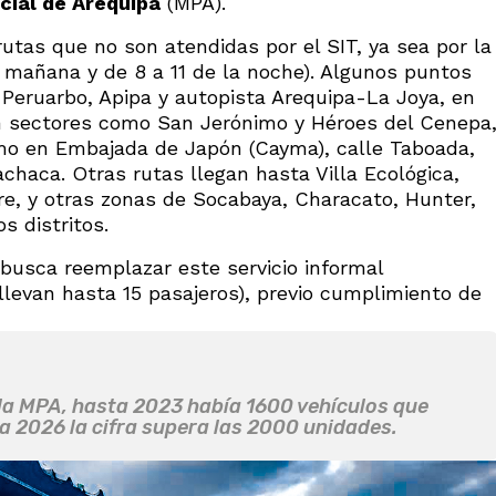
cial de Arequipa
(MPA).
utas que no son atendidas por el SIT, ya sea por la
la mañana y de 8 a 11 de la noche). Algunos puntos
n Peruarbo, Apipa y autopista Arequipa-La Joya, en
en sectores como San Jerónimo y Héroes del Cenepa
como en Embajada de Japón (Cayma), calle Taboada,
achaca. Otras rutas llegan hasta Villa Ecológica,
gre, y otras zonas de Socabaya, Characato, Hunter,
s distritos.
 busca reemplazar este servicio informal
levan hasta 15 pasajeros), previo cumplimiento de
la MPA, hasta 2023 había 1600 vehículos que
a 2026 la cifra supera las 2000 unidades.