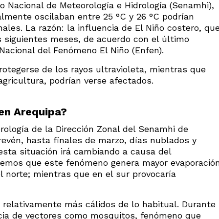
io Nacional de Meteorología e Hidrología (Senamhi),
lmente oscilaban entre 25 °C y 26 °C podrían
nales. La razón: la influencia de El Niño costero, qu
s siguientes meses, de acuerdo con el último
Nacional del Fenómeno El Niño (Enfen).
rotegerse de los rayos ultravioleta, mientras que
gricultura, podrían verse afectados.
 en Arequipa?
rología de la Dirección Zonal del Senamhi de
evén, hasta finales de marzo, días nublados y
 esta situación irá cambiando a causa del
demos que este fenómeno genera mayor evaporació
l norte; mientras que en el sur provocaría
 relativamente más cálidos de lo habitual. Durante
cia de vectores como mosquitos, fenómeno que