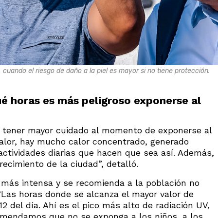
, cuando el riesgo de daño a la piel es mayor si no tiene protección.
ué horas es más peligroso exponerse al
rio tener mayor cuidado al momento de exponerse al
calor, hay mucho calor concentrado, generado
actividades diarias que hacen que sea así. Además,
recimiento de la ciudad”, detalló.
á más intensa y se recomienda a la población no
“Las horas donde se alcanza el mayor valor de
 12 del día. Ahí es el pico más alto de radiación UV,
mendamos que no se exponga a los niños, a los