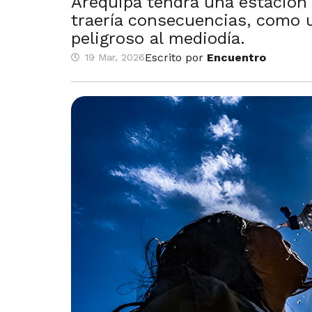
Arequipa tendrá una estación a
traería consecuencias, como 
peligroso al mediodía.
Escrito por
Encuentro
19 Mar, 2026