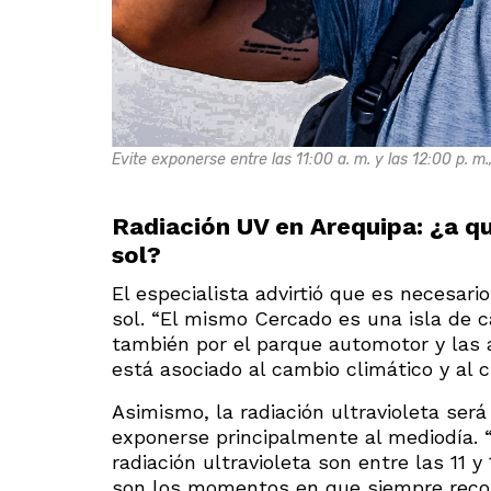
Evite exponerse entre las 11:00 a. m. y las 12:00 p. m.
Radiación UV en Arequipa: ¿a q
sol?
El especialista advirtió que es necesa
sol. “El mismo Cercado es una isla de 
también por el parque automotor y las 
está asociado al cambio climático y al c
Asimismo, la radiación ultravioleta ser
exponerse principalmente al mediodía. 
radiación ultravioleta son entre las 11 y
son los momentos en que siempre reco