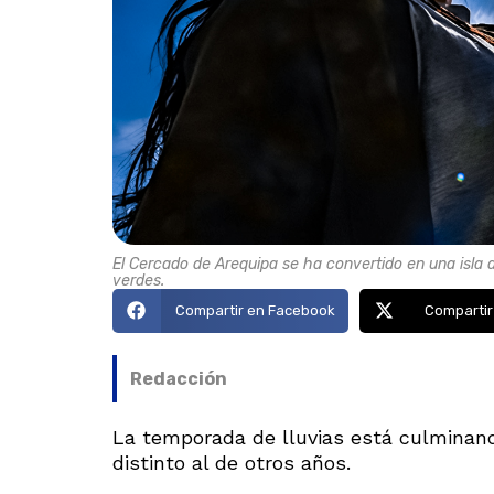
El Cercado de Arequipa se ha convertido en una isla d
verdes.
Compartir en Facebook
Compartir
Redacción
La temporada de lluvias está culminand
distinto al de otros años.