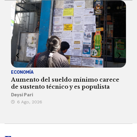
ECONOMÍA
ACT
Aumento del sueldo mínimo carece
¿Sa
de sustento técnico y es populista
sie
his
Deysi Pari
6 Ago, 2026
Rosa
6 