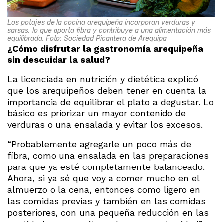
Los potajes de la cocina arequipeña incorporan verduras y
sarsas, lo que aporta fibra y contribuye a una alimentación más
equilibrada. Foto: Sociedad Picantera de Arequipa
¿Cómo disfrutar la gastronomía arequipeña
sin descuidar la salud?
La licenciada en nutrición y dietética explicó
que los arequipeños deben tener en cuenta la
importancia de equilibrar el plato a degustar. Lo
básico es priorizar un mayor contenido de
verduras o una ensalada y evitar los excesos.
“Probablemente agregarle un poco más de
fibra, como una ensalada en las preparaciones
para que ya esté completamente balanceado.
Ahora, si ya sé que voy a comer mucho en el
almuerzo o la cena, entonces como ligero en
las comidas previas y también en las comidas
posteriores, con una pequeña reducción en las