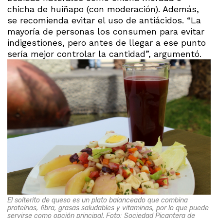
chicha de huiñapo (con moderación). Además,
se recomienda evitar el uso de antiácidos. “La
mayoría de personas los consumen para evitar
indigestiones, pero antes de llegar a ese punto
sería mejor controlar la cantidad”, argumentó.
El solterito de queso es un plato balanceado que combina
proteínas, fibra, grasas saludables y vitaminas, por lo que puede
servirse como opción principal. Foto: Sociedad Picantera de