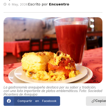
Escrito por
Encuentro
6 May, 2026
La gastronomía arequipeña destaca por su sabor y tradición,
con una lista importante de platos emblemáticos. Foto: Sociedad
Picantera de Arequipa
Copiar
Compartir en Facebook