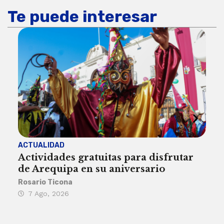
Te puede interesar
ACTUALIDAD
INST
Actividades gratuitas para disfrutar
Per
de Arequipa en su aniversario
no 
Rosario Ticona
Reda
7 Ago, 2026
7 