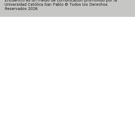
Encuentro es un medio de comunicación promovido por la
Universidad Católica San Pablo © Todos los Derechos
Reservados
2026