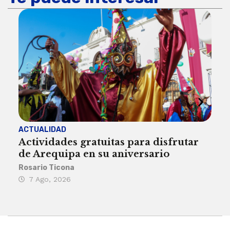
ACTUALIDAD
INST
Actividades gratuitas para disfrutar
Per
de Arequipa en su aniversario
no 
Rosario Ticona
Reda
7 Ago, 2026
7 