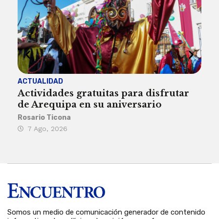
ACTUALIDAD
INST
Actividades gratuitas para disfrutar
Per
de Arequipa en su aniversario
no 
Rosario Ticona
Reda
7 Ago, 2026
7 
Somos un medio de comunicación generador de contenido