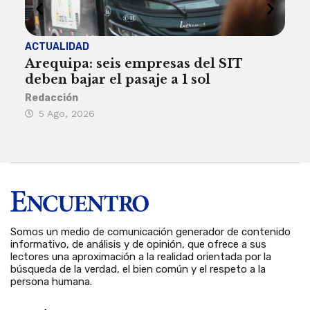
ACTUALIDAD
INST
Arequipa: seis empresas del SIT
FIL
deben bajar el pasaje a 1 sol
a A
Redacción
Reda
5 Ago, 2026
5 
Somos un medio de comunicación generador de contenido
informativo, de análisis y de opinión, que ofrece a sus
lectores una aproximación a la realidad orientada por la
búsqueda de la verdad, el bien común y el respeto a la
persona humana.