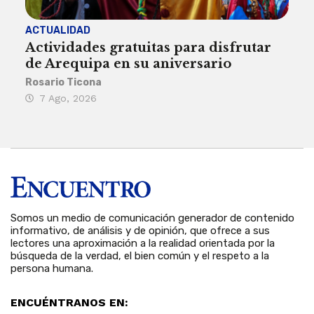
ACTUALIDAD
INST
Actividades gratuitas para disfrutar
Per
de Arequipa en su aniversario
no 
Rosario Ticona
Reda
7 Ago, 2026
7 
Somos un medio de comunicación generador de contenido
informativo, de análisis y de opinión, que ofrece a sus
lectores una aproximación a la realidad orientada por la
búsqueda de la verdad, el bien común y el respeto a la
persona humana.
ENCUÉNTRANOS EN: