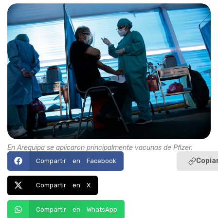
En Arequipa se aplicaron principalmente vacunas de Pfizer.
Copiar
Compartir en Facebook
Compartir en X
Compartir en WhatsApp