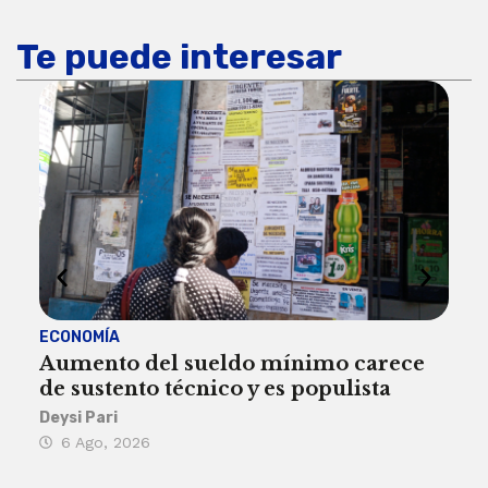
Te puede interesar
ECONOMÍA
ACT
Aumento del sueldo mínimo carece
¿Sa
de sustento técnico y es populista
sie
his
Deysi Pari
6 Ago, 2026
Rosa
6 