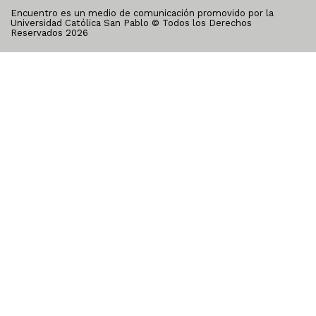
Encuentro es un medio de comunicación promovido por la
Universidad Católica San Pablo © Todos los Derechos
Reservados
2026