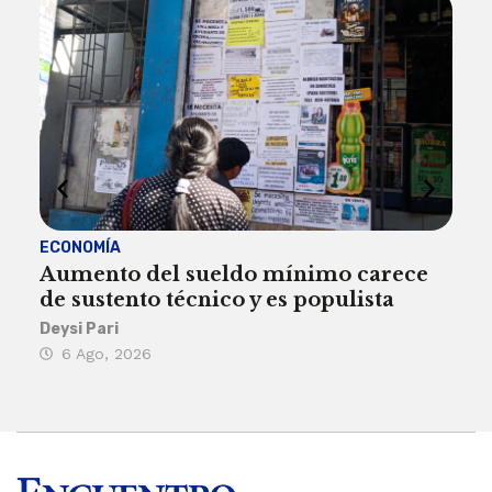
ECONOMÍA
ACT
Aumento del sueldo mínimo carece
¿Sa
de sustento técnico y es populista
sie
his
Deysi Pari
6 Ago, 2026
Rosa
6 