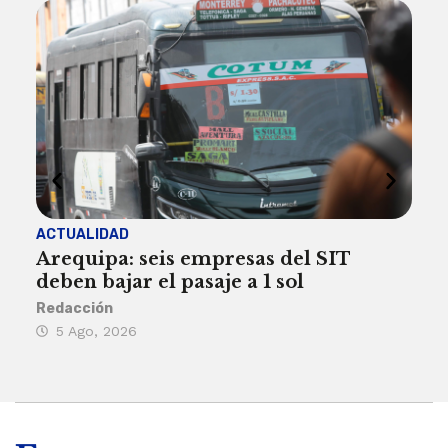
ACTUALIDAD
INST
Arequipa: seis empresas del SIT
FIL
deben bajar el pasaje a 1 sol
a A
Redacción
Reda
5 Ago, 2026
5 