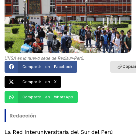
UNSA es la nueva sede de Redisur-Perú.
Copiar
Compartir en Facebook
Compartir en X
Compartir en WhatsApp
Redacción
La Red Interuniversitaria del Sur del Perú