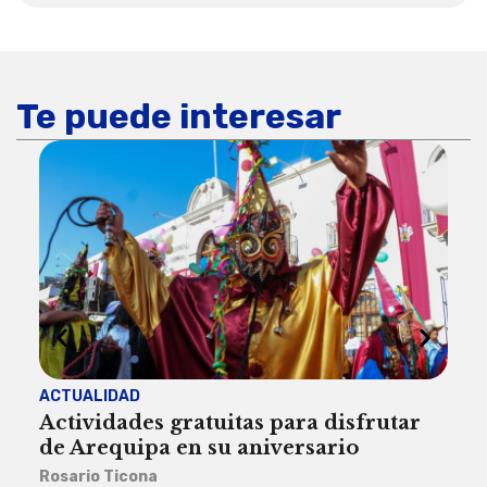
Te puede interesar
ACTUALIDAD
INST
Actividades gratuitas para disfrutar
Per
de Arequipa en su aniversario
no 
Rosario Ticona
Reda