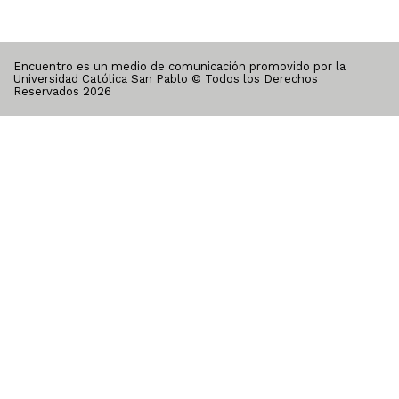
Encuentro es un medio de comunicación promovido por la
Universidad Católica San Pablo © Todos los Derechos
Reservados
2026