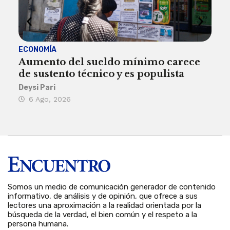
ECONOMÍA
ACT
Aumento del sueldo mínimo carece
¿Sa
de sustento técnico y es populista
sie
his
Deysi Pari
6 Ago, 2026
Rosa
6 
Somos un medio de comunicación generador de contenido
informativo, de análisis y de opinión, que ofrece a sus
lectores una aproximación a la realidad orientada por la
búsqueda de la verdad, el bien común y el respeto a la
persona humana.