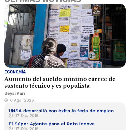
ECONOMÍA
Aumento del sueldo mínimo carece de
sustento técnico y es populista
Deysi Pari
6 Ago, 2026
UNSA desarrolló con éxito la feria de empleo
17 Dic, 2018
El Súper Agente gana el Reto Innova
17 Dic, 2018