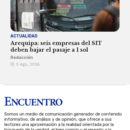
ACTUALIDAD
INST
Arequipa: seis empresas del SIT
FIL
deben bajar el pasaje a 1 sol
a A
Redacción
Reda
5 Ago, 2026
5 
Somos un medio de comunicación generador de contenido
informativo, de análisis y de opinión, que ofrece a sus
lectores una aproximación a la realidad orientada por la
búsqueda de la verdad, el bien común y el respeto a la