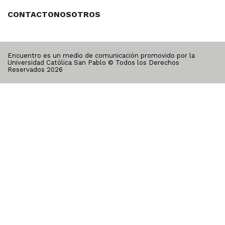
CONTACTO
NOSOTROS
Encuentro es un medio de comunicación promovido por la
Universidad Católica San Pablo © Todos los Derechos
Reservados
2026