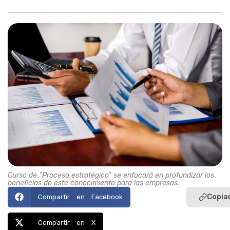
Curso de “Proceso estratégico” se enfocará en profundizar los
beneficios de este conocimiento para las empresas.
Copiar
Compartir en Facebook
Compartir en X