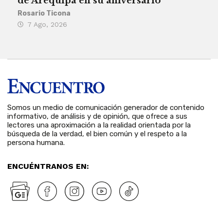
de Arequipa en su aniversario
no 
Rosario Ticona
Reda
7 Ago, 2026
7 
Somos un medio de comunicación generador de contenido
informativo, de análisis y de opinión, que ofrece a sus
lectores una aproximación a la realidad orientada por la
búsqueda de la verdad, el bien común y el respeto a la
persona humana.
ENCUÉNTRANOS EN: