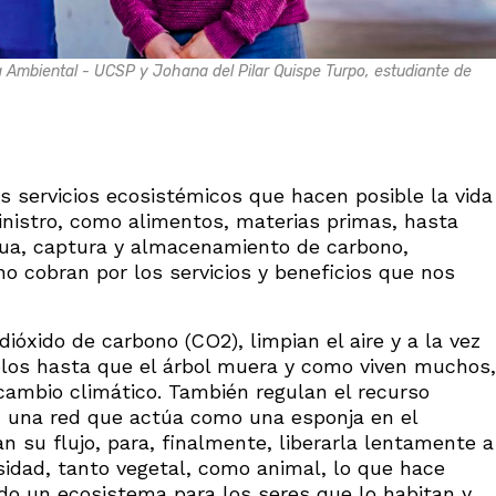
Ambiental - UCSP y Johana del Pilar Quispe Turpo, estudiante de
s servicios ecosistémicos que hacen posible la vida
inistro, como alimentos, materias primas, hasta
agua, captura y almacenamiento de carbono,
no cobran por los servicios y beneficios que nos
dióxido de carbono (CO2), limpian el aire y a la vez
dolos hasta que el árbol muera y como viven muchos,
cambio climático. También regulan el recurso
an una red que actúa como una esponja en el
an su flujo, para, finalmente, liberarla lentamente a
rsidad, tanto vegetal, como animal, lo que hace
odo un ecosistema para los seres que lo habitan y