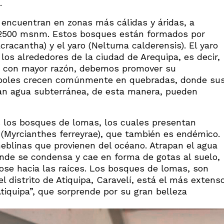
.
encuentran en zonas más cálidas y áridas, a
 a 2500 msnm. Estos bosques están formados por
racantha) y el yaro (Neltuma calderensis). El yaro
los alrededores de la ciudad de Arequipa, es decir,
 y con mayor razón, debemos promover su
boles crecen comúnmente en quebradas, donde su
ran agua subterránea, de esta manera, pueden
s los bosques de lomas, los cuales presentan
n (Myrcianthes ferreyrae), que también es endémico.
neblinas que provienen del océano. Atrapan el agua
onde se condensa y cae en forma de gotas al suelo,
ndose hacia las raíces. Los bosques de lomas, son
 distrito de Atiquipa, Caravelí, está el más extens
iquipa”, que sorprende por su gran belleza