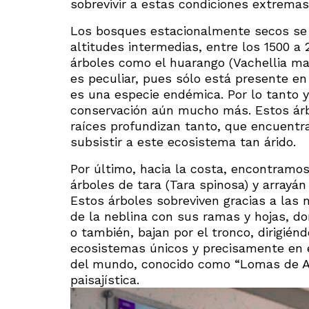
sobrevivir a estas condiciones extremas
Los bosques estacionalmente secos se 
altitudes intermedias, entre los 1500
árboles como el huarango (Vachellia mac
es peculiar, pues sólo está presente en 
es una especie endémica. Por lo tanto
conservación aún mucho más. Estos ár
raíces profundizan tanto, que encuent
subsistir a este ecosistema tan árido.
Por último, hacia la costa, encontramo
árboles de tara (Tara spinosa) y arrayá
Estos árboles sobreviven gracias a las 
de la neblina con sus ramas y hojas, d
o también, bajan por el tronco, dirigié
ecosistemas únicos y precisamente en el
del mundo, conocido como “Lomas de At
paisajística.