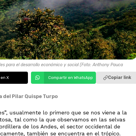
des para el desarrollo económico y social (Foto: Anthony Pauca
Copiar link
 en X
Compartir en WhatsApp
 del Pilar Quispe Turpo
”, usualmente lo primero que se nos viene a la
tosa, tal como la que observamos en las selvas
rdillera de los Andes, el sector occidental de
icamente, también se encuentra en el trópico.