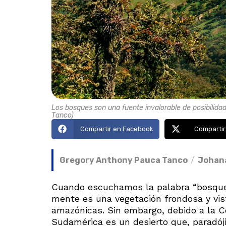
Los bosques son una fuente invalorable de posibilida
Tanco)
Compartir en Facebook
Compartir
Gregory Anthony Pauca Tanco
/
Johana
Cuando escuchamos la palabra “bosques
mente es una vegetación frondosa y vis
amazónicas. Sin embargo, debido a la Co
Sudamérica es un desierto que, paradój