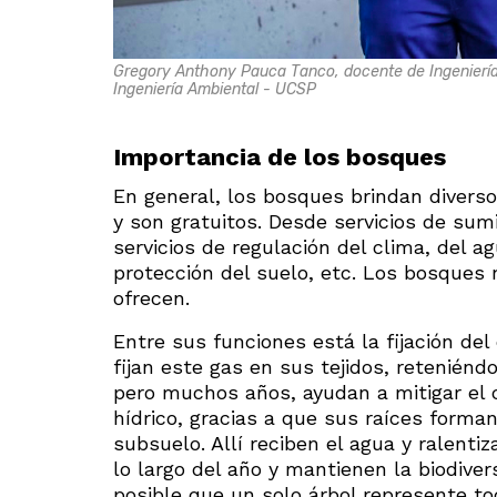
Gregory Anthony Pauca Tanco, docente de Ingeniería 
Ingeniería Ambiental - UCSP
Importancia de los bosques
En general, los bosques brindan diverso
y son gratuitos. Desde servicios de sum
servicios de regulación del clima, del 
protección del suelo, etc. Los bosques 
ofrecen.
Entre sus funciones está la fijación del 
fijan este gas en sus tejidos, retenién
pero muchos años, ayudan a mitigar el 
hídrico, gracias a que sus raíces form
subsuelo. Allí reciben el agua y ralentiz
lo largo del año y mantienen la biodive
posible que un solo árbol represente t