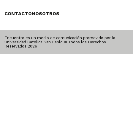
CONTACTO
NOSOTROS
Encuentro es un medio de comunicación promovido por la
Universidad Católica San Pablo © Todos los Derechos
Reservados
2026