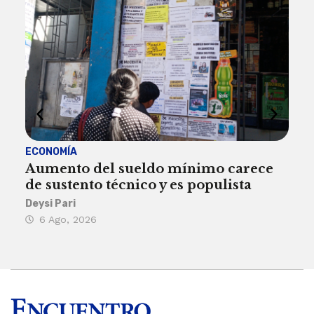
ECONOMÍA
ACT
Aumento del sueldo mínimo carece
¿Sa
de sustento técnico y es populista
sie
his
Deysi Pari
6 Ago, 2026
Rosa
6 