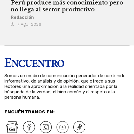
Perú produce más conocimiento pero
Aum
no llega al sector productivo
de 
Redacción
Deys
7 Ago, 2026
6 
Somos un medio de comunicación generador de contenido
informativo, de análisis y de opinión, que ofrece a sus
lectores una aproximación a la realidad orientada por la
búsqueda de la verdad, el bien común y el respeto a la
persona humana.
ENCUÉNTRANOS EN: