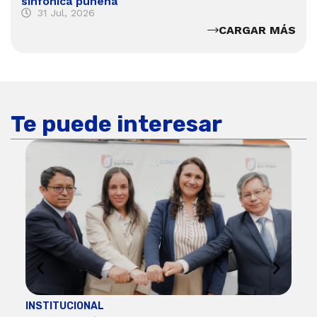
sinfónica puneña
31 Jul, 2026
CARGAR MÁS
Te puede interesar
INSTITUCIONAL
ECO