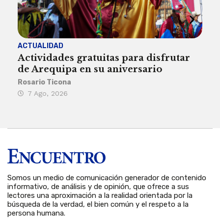
ACTUALIDAD
INST
Actividades gratuitas para disfrutar
Per
de Arequipa en su aniversario
no 
Rosario Ticona
Reda
7 Ago, 2026
7 
Somos un medio de comunicación generador de contenido
informativo, de análisis y de opinión, que ofrece a sus
lectores una aproximación a la realidad orientada por la
búsqueda de la verdad, el bien común y el respeto a la
persona humana.