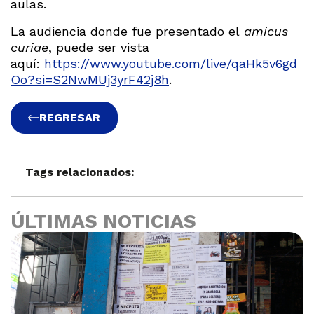
aulas.
La audiencia donde fue presentado el
amicus
curiae
, puede ser vista
aquí:
https://www.youtube.com/live/qaHk5v6gd
Oo?si=S2NwMUj3yrF42j8h
.
REGRESAR
Tags relacionados:
ÚLTIMAS NOTICIAS