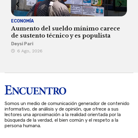
ECONOMÍA
ACT
Aumento del sueldo mínimo carece
¿Sa
de sustento técnico y es populista
sie
his
Deysi Pari
6 Ago, 2026
Rosa
6 
Somos un medio de comunicación generador de contenido
informativo, de análisis y de opinión, que ofrece a sus
lectores una aproximación a la realidad orientada por la
búsqueda de la verdad, el bien común y el respeto a la
persona humana.