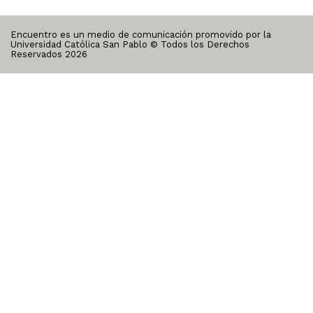
Encuentro es un medio de comunicación promovido por la
Universidad Católica San Pablo © Todos los Derechos
Reservados
2026