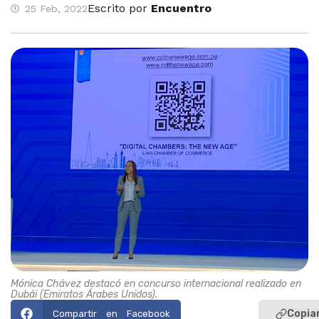
Escrito por
Encuentro
25 Feb, 2022
Mónica Chávez destacó en concurso internacional realizado en
Dubái (Emiratos Árabes Unidos).
Copiar
Compartir en Facebook