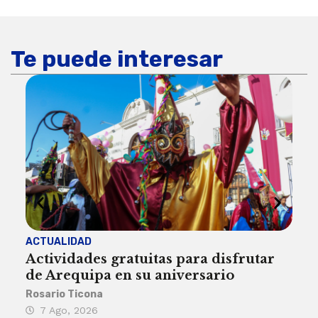
Te puede interesar
ACTUALIDAD
INST
Actividades gratuitas para disfrutar
Per
de Arequipa en su aniversario
no 
Rosario Ticona
Reda
7 Ago, 2026
7 