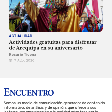
ACTUALIDAD
INST
Actividades gratuitas para disfrutar
Per
de Arequipa en su aniversario
no 
Rosario Ticona
Reda
7 Ago, 2026
7 
Somos un medio de comunicación generador de contenido
informativo, de análisis y de opinión, que ofrece a sus