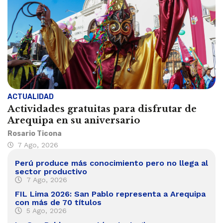
ACTUALIDAD
Actividades gratuitas para disfrutar de
Arequipa en su aniversario
Rosario Ticona
7 Ago, 2026
Perú produce más conocimiento pero no llega al
sector productivo
7 Ago, 2026
FIL Lima 2026: San Pablo representa a Arequipa
con más de 70 títulos
5 Ago, 2026