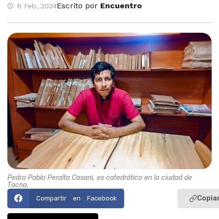
Escrito por
Encuentro
6 Feb, 2024
Pedro Pablo Peralta Casani, es catedrático en la ciudad de
Tacna.
Copiar
Compartir en Facebook