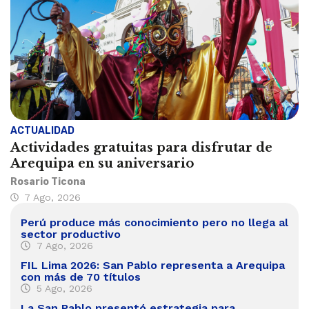
ACTUALIDAD
Actividades gratuitas para disfrutar de
Arequipa en su aniversario
Rosario Ticona
7 Ago, 2026
Perú produce más conocimiento pero no llega al
sector productivo
7 Ago, 2026
FIL Lima 2026: San Pablo representa a Arequipa
con más de 70 títulos
5 Ago, 2026
La San Pablo presentó estrategia para