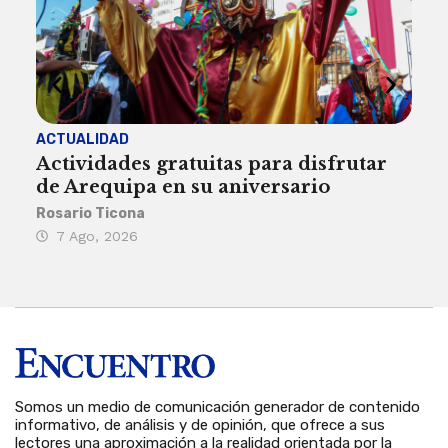
ACTUALIDAD
INST
Actividades gratuitas para disfrutar
Per
de Arequipa en su aniversario
no 
Rosario Ticona
Reda
7 Ago, 2026
7 
Somos un medio de comunicación generador de contenido
informativo, de análisis y de opinión, que ofrece a sus
lectores una aproximación a la realidad orientada por la