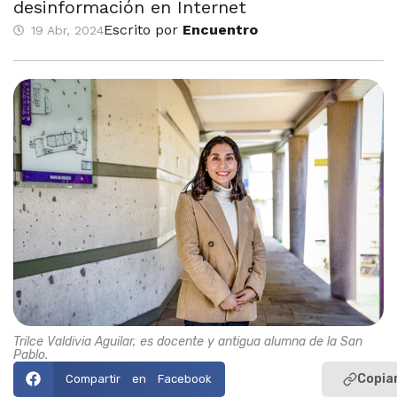
desinformación en Internet
Escrito por
Encuentro
19 Abr, 2024
Trilce Valdivia Aguilar, es docente y antigua alumna de la San
Pablo.
Copiar
Compartir en Facebook