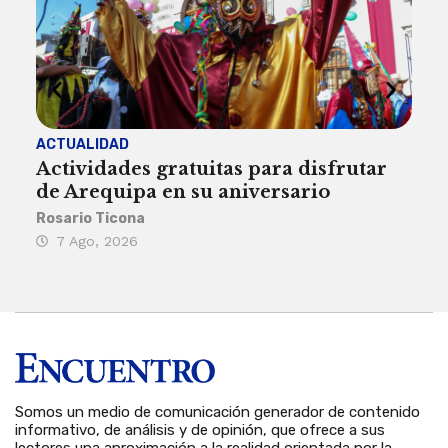
ACTUALIDAD
INST
Actividades gratuitas para disfrutar
Per
de Arequipa en su aniversario
no 
Rosario Ticona
Reda
7 Ago, 2026
7 
Somos un medio de comunicación generador de contenido
informativo, de análisis y de opinión, que ofrece a sus