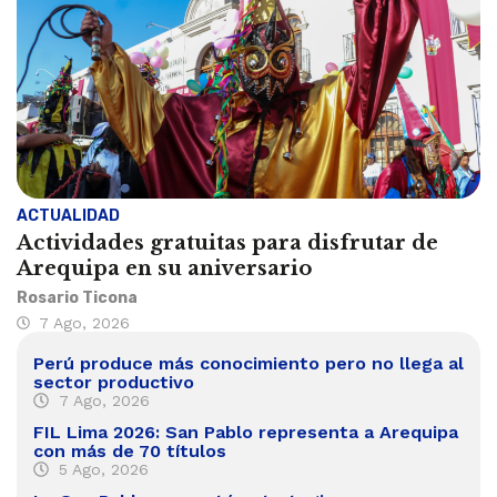
ACTUALIDAD
Actividades gratuitas para disfrutar de
Arequipa en su aniversario
Rosario Ticona
7 Ago, 2026
Perú produce más conocimiento pero no llega al
sector productivo
7 Ago, 2026
FIL Lima 2026: San Pablo representa a Arequipa
con más de 70 títulos
5 Ago, 2026