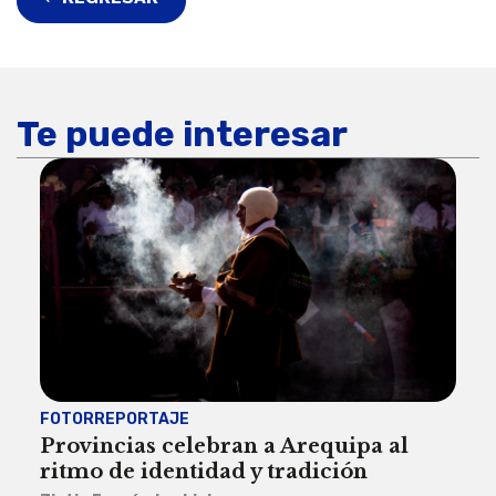
Te puede interesar
FOTORREPORTAJE
FOT
Provincias celebran a Arequipa al
Civ
ritmo de identidad y tradición
des