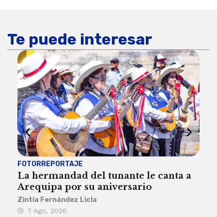
Te puede interesar
FOTORREPORTAJE
FOT
La hermandad del tunante le canta a
Pro
Arequipa por su aniversario
rit
Zintia Fernández Licla
Zint
7 Ago, 2026
3 