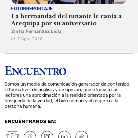
FOTORREPORTAJE
FOT
La hermandad del tunante le canta a
Pro
Arequipa por su aniversario
rit
Zintia Fernández Licla
Zint
7 Ago, 2026
3 
Somos un medio de comunicación generador de contenido
informativo, de análisis y de opinión, que ofrece a sus
lectores una aproximación a la realidad orientada por la
búsqueda de la verdad, el bien común y el respeto a la
persona humana.
ENCUÉNTRANOS EN: