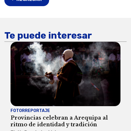
Te puede interesar
FOTORREPORTAJE
FOT
Provincias celebran a Arequipa al
Civ
ritmo de identidad y tradición
des