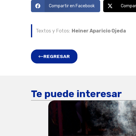
Compartir en Facebook
Compart
Textos y Fotos:
Heiner Aparicio Ojeda
REGRESAR
Te puede interesar