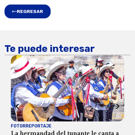
REGRESAR
Te puede interesar
FOTORREPORTAJE
FOT
La hermandad del tunante le canta a
Pro