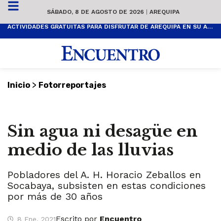
SÁBADO, 8 DE AGOSTO DE 2026
|
AREQUIPA
ACTIVIDADES GRATUITAS PARA DISFRUTAR DE AREQUIPA EN SU ANIVERSARIO
>
Inicio
Fotorreportajes
Sin agua ni desagüe en
medio de las lluvias
Pobladores del A. H. Horacio Zeballos en
Socabaya, subsisten en estas condiciones
por más de 30 años
Escrito por
Encuentro
8 Ene, 2021