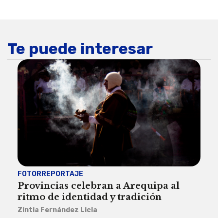
Te puede interesar
FOTORREPORTAJE
FOT
Provincias celebran a Arequipa al
Civ
ritmo de identidad y tradición
des
Zintia Fernández Licla
Zint