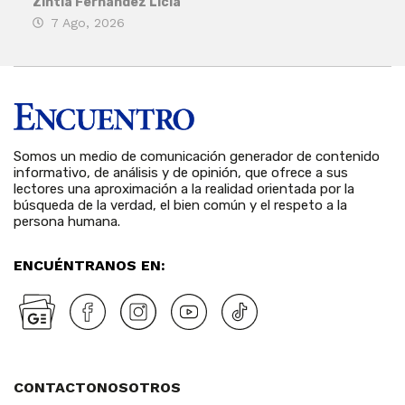
Zintia Fernández Licla
Zint
7 Ago, 2026
3 
Somos un medio de comunicación generador de contenido
informativo, de análisis y de opinión, que ofrece a sus
lectores una aproximación a la realidad orientada por la
búsqueda de la verdad, el bien común y el respeto a la
persona humana.
ENCUÉNTRANOS EN:
CONTACTO
NOSOTROS