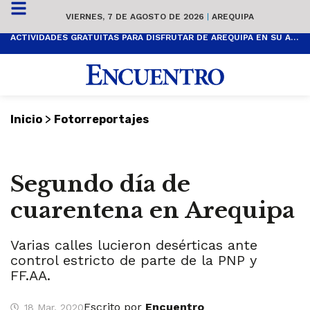
VIERNES, 7 DE AGOSTO DE 2026
|
AREQUIPA
ACTIVIDADES GRATUITAS PARA DISFRUTAR DE AREQUIPA EN SU ANIVERSARIO
>
Inicio
Fotorreportajes
Segundo día de
cuarentena en Arequipa
Varias calles lucieron desérticas ante
control estricto de parte de la PNP y
FF.AA.
Escrito por
Encuentro
18 Mar, 2020