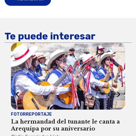
Te puede interesar
FOTORREPORTAJE
FOT
La hermandad del tunante le canta a
Pro
Arequipa por su aniversario
rit