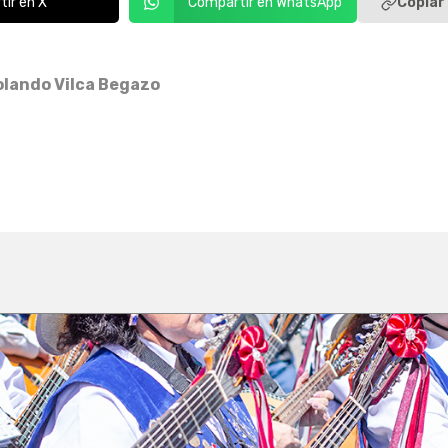
Copiar 
ir en X
Compartir en WhatsApp
olando Vilca Begazo