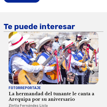
Te puede interesar
FOTORREPORTAJE
FOT
La hermandad del tunante le canta a
Pro
Arequipa por su aniversario
rit
Zintia Fernández Licla
Zint